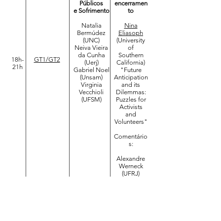
Públicos
encerramen
e Sofrimento
to
Natalia
Nina
Bermúdez
Eliasoph
(UNC)
(University
Neiva Vieira
of
da Cunha
Southern
18h-
GT1/GT2
(Uerj)
California)
21h
Gabriel Noel
"​Future
(Unsam)
Anticipation
Virginia
and its
Vecchioli
Dilemmas:
(UFSM)
Puzzles for
Activists
and
Volunteers"
Comentário
s:
Alexandre
Werneck
(UFRJ)