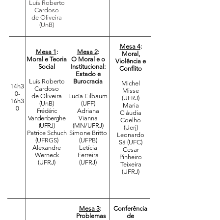
Luís Roberto
Cardoso
de Oliveira
(UnB)
Mesa 4
:
Mesa 1
:
Mesa 2
:
Moral,
Moral e Teoria
O Moral e o
Violência e
Social
Institucional:
Conflito
Estado e
Luís Roberto
Burocracia
Michel
14h3
Cardoso
Misse
0-
de Oliveira
Lucía Eilbaum
(UFRJ)
16h3
(UnB)
(UFF)
Maria
0
Frédéric
Adriana
Cláudia
Vandenberghe
Vianna
Coelho
(UFRJ)
(MN/UFRJ)
(Uerj)
Patrice Schuch
Simone Britto
Leonardo
(UFRGS)
(UFPB)
Sá (UFC)
Alexandre
Letícia
Cesar
Werneck
Ferreira
Pinheiro
(UFRJ)
(UFRJ)
Teixeira
(UFRJ)
Mesa 3
:
Conferência
Problemas
de