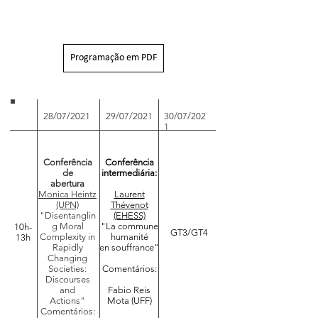
Programação em PDF
28/07/2021
29/07/2021
30/07/202
1
Conferência
Conferência
de
intermediária:
abertura
Monica Heintz
Laurent
(UPN)
Thévenot
"Disentanglin
(EHESS)
g Moral
"La commune
10h-
GT3/GT4
Complexity in
humanité
13h
Rapidly
en souffrance"
Changing
Societies:
Comentários:
Discourses
and
​Fabio Reis
Actions"
Mota (UFF)
Comentários: